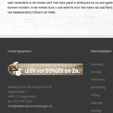
veel veranderd in de winkel zelf. Het hele pand is verbouwd en nu een ge
kunnen worden. In de winkel kunt u ook terecht voor het vlees van slachter
van kaasboerderij ’t Bosch uit Made.
Contactgegevens
Openingstijden
maandag
dinsdag
woensdag
Bakkerij Leon Van Dongen en Zn.
donderdag
Wagenstraat 3
vrijdag
4845 CS Wagenberg
Tel. 076 593 1632
zaterdag
info@bakkerijleonvandongen.nl
zondag