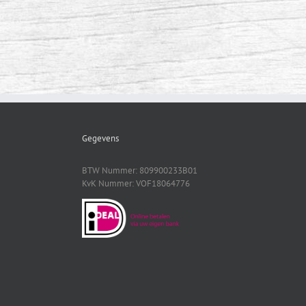
Gegevens
BTW Nummer: 809900233B01
KvK Nummer: VOF18064776