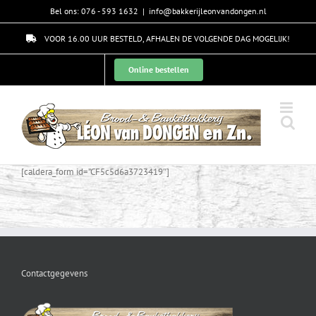
Skip
Bel ons: 076 - 593 1632
|
info@bakkerijleonvandongen.nl
to
content
VOOR 16.00 UUR BESTELD, AFHALEN DE VOLGENDE DAG MOGELIJK!
Online bestellen
[caldera_form id=”CF5c5d6a3723419″]
Contactgegevens