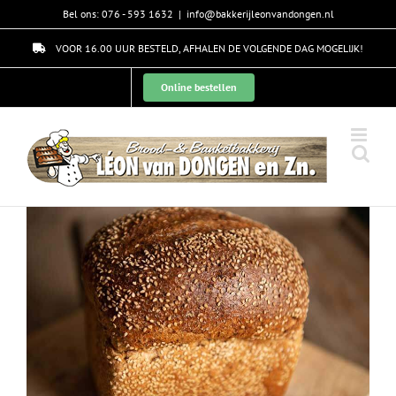
Skip
Bel ons: 076 - 593 1632
|
info@bakkerijleonvandongen.nl
to
content
VOOR 16.00 UUR BESTELD, AFHALEN DE VOLGENDE DAG MOGELIJK!
Online bestellen