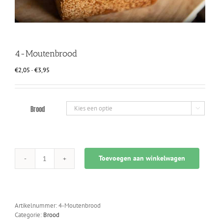
4-Moutenbrood
Prijsklasse:
€
2,05
-
€
3,95
€2,05
tot
€3,95
Brood

Toevoegen aan winkelwagen
4-
Moutenbrood
aantal
Artikelnummer:
4-Moutenbrood
Categorie:
Brood