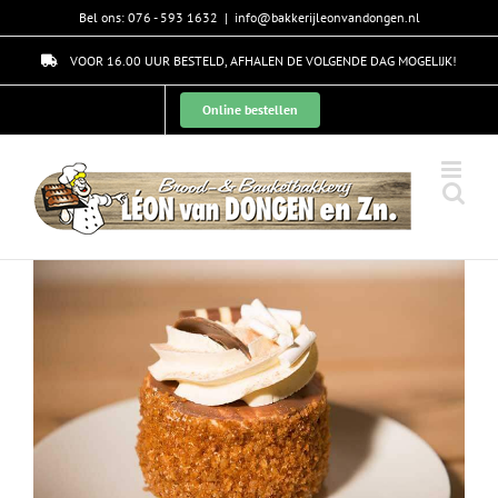
Skip
Bel ons: 076 - 593 1632
|
info@bakkerijleonvandongen.nl
to
content
VOOR 16.00 UUR BESTELD, AFHALEN DE VOLGENDE DAG MOGELIJK!
Online bestellen