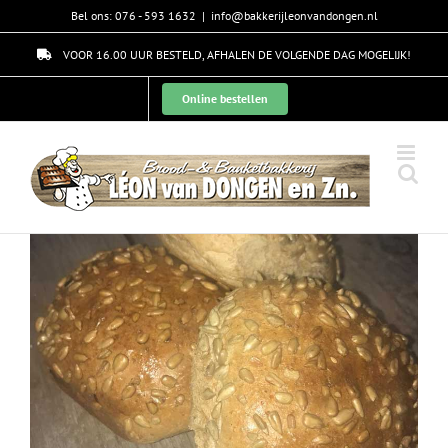
Skip
Bel ons: 076 - 593 1632
|
info@bakkerijleonvandongen.nl
to
content
VOOR 16.00 UUR BESTELD, AFHALEN DE VOLGENDE DAG MOGELIJK!
Online bestellen