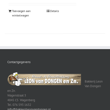
Toevoegen aan
Details
winkelwagen
Contactgegevens
Bakkerij Leon
Van Dongen
en Zn.
Wagenstraat 3
4845 CS Wagenberg
Tel. 076 593 1632
info@bakkerijleonvandongen.nl