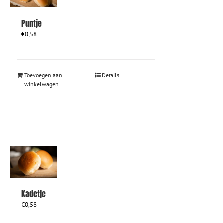
Puntje
€
0,58
Toevoegen aan
Details
winkelwagen
Kadetje
€
0,58