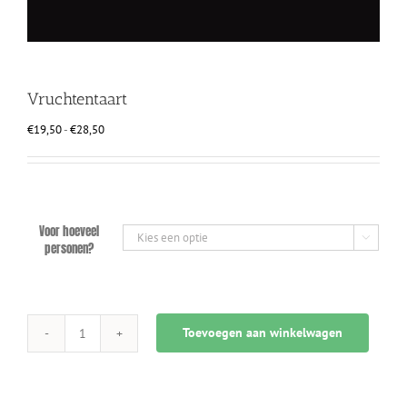
Vruchtentaart
Prijsklasse:
€
19,50
-
€
28,50
€19,50
tot
€28,50
Voor hoeveel

personen?
Toevoegen aan winkelwagen
Vruchtentaart
aantal