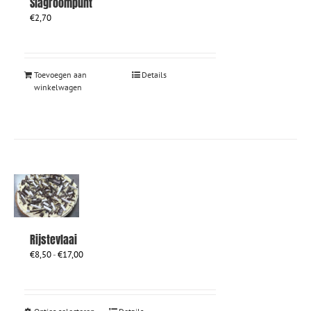
Slagroompunt
productpagina
€
2,70
Toevoegen aan
Details
winkelwagen
Rijstevlaai
Prijsklasse:
€
8,50
-
€
17,00
€8,50
tot
€17,00