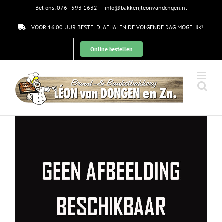
Skip
Bel ons: 076 - 593 1632
|
info@bakkerijleonvandongen.nl
to
content
VOOR 16.00 UUR BESTELD, AFHALEN DE VOLGENDE DAG MOGELIJK!
Online bestellen