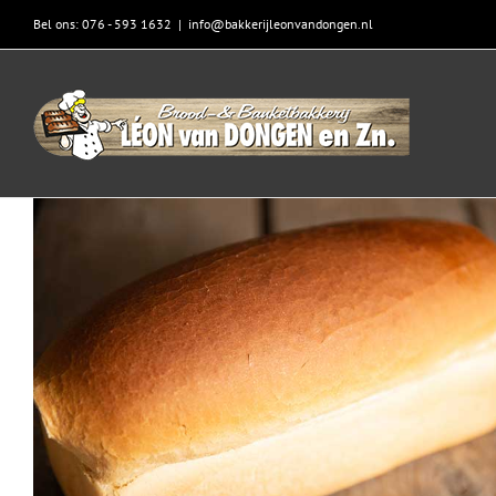
Skip
Bel ons: 076 - 593 1632
|
info@bakkerijleonvandongen.nl
to
content