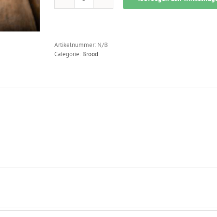
Witbrood
aantal
Artikelnummer:
N/B
Categorie:
Brood