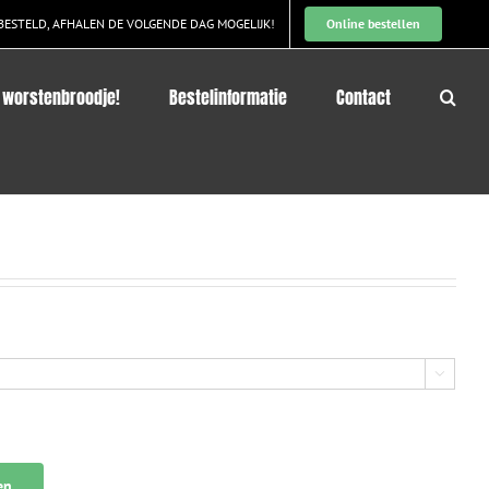
BESTELD, AFHALEN DE VOLGENDE DAG MOGELIJK!
Online bestellen
 worstenbroodje!
Bestelinformatie
Contact

en