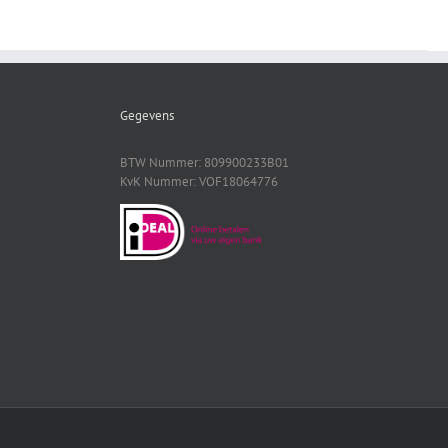
Gegevens
BTW Nummer: 809900233B01
KvK Nummer: VOF18064776