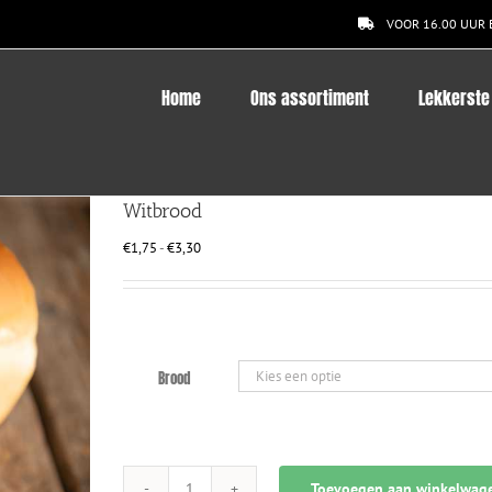
VOOR 16.00 UUR 
Home
Ons assortiment
Lekkerste
Witbrood
Prijsklasse:
€
1,75
-
€
3,30
€1,75
tot
€3,30
Brood
Toevoegen aan winkelwag