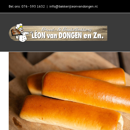
Skip
Bel ons: 076 - 593 1632
|
info@bakkerijleonvandongen.nl
to
content