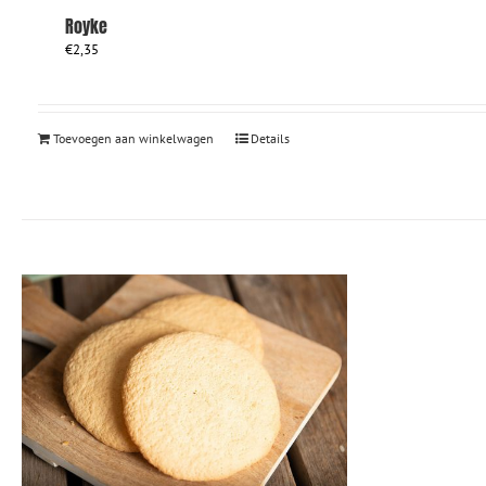
Royke
€
2,35
Toevoegen aan winkelwagen
Details