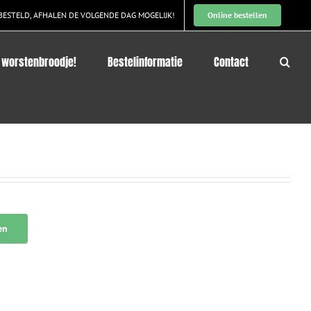
BESTELD, AFHALEN DE VOLGENDE DAG MOGELIJK!
Online bestellen
 worstenbroodje!
Bestelinformatie
Contact
en