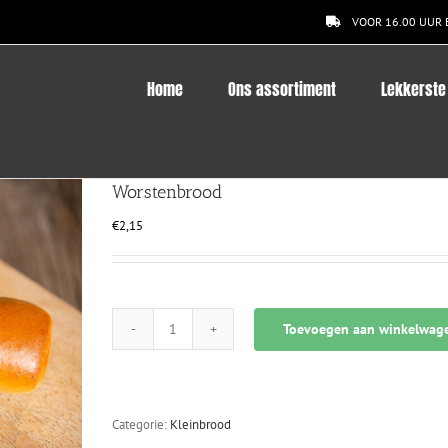
VOOR 16.00 UUR 
Home
Ons assortiment
Lekkerste
Worstenbrood
€
2,15
Toevoegen aan winkelwag
Worstenbrood
aantal
Categorie:
Kleinbrood