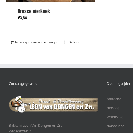
Brosse eierkoek
€
0,80
Toevoegen aan winkelwagen
Details
Contactgegevens
Openingstijden
maandag
dinsdag
woensdag
Bakkerij Leon Van Dongen en Zn.
donderdag
Wagenstraat 3