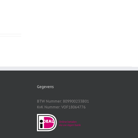
Gegevens
BTW Nummer: 809900233B01
KvK Nummer: VOF18064776