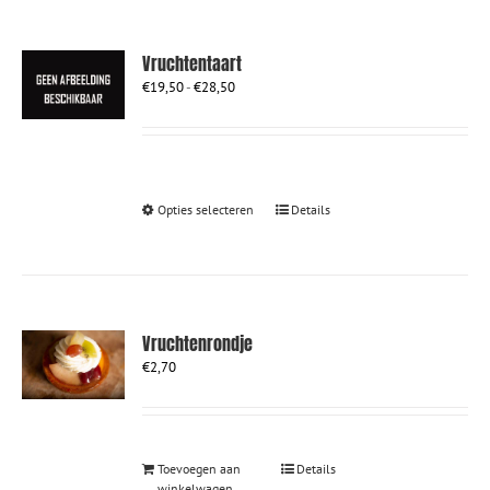
Vruchtentaart
Prijsklasse:
€
19,50
-
€
28,50
€19,50
tot
€28,50
Dit
Opties selecteren
Details
product
heeft
meerdere
variaties.
Deze
optie
Vruchtenrondje
kan
€
2,70
gekozen
worden
op
de
productpagina
Toevoegen aan
Details
winkelwagen