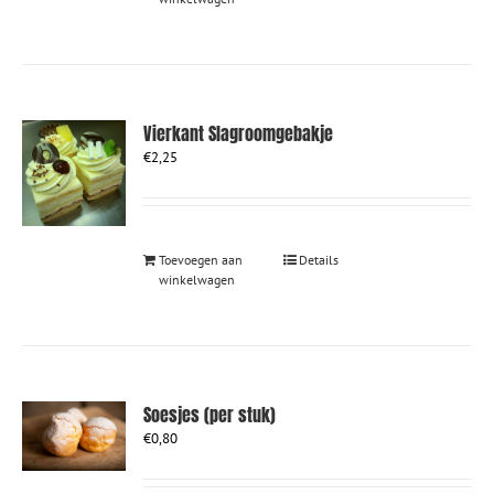
Vierkant Slagroomgebakje
€
2,25
Toevoegen aan
Details
winkelwagen
Soesjes (per stuk)
€
0,80