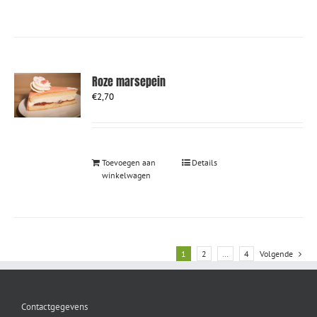
Roze marsepein
€
2,70
Toevoegen aan
Details
winkelwagen
1
2
…
4
Volgende
Contactgegevens