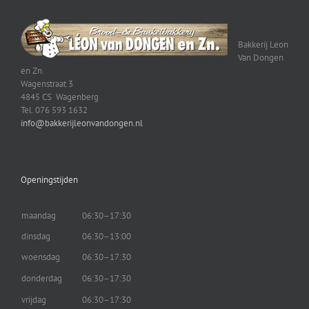
Bakkerij Leon
Van Dongen
en Zn.
Wagenstraat 3
4845 CS Wagenberg
Tel. 076 593 1632
info@bakkerijleonvandongen.nl
Openingstijden
maandag
06:30–17:30
dinsdag
06:30–13:00
woensdag
06:30–17:30
donderdag
06:30–17:30
vrijdag
06:30–17:30