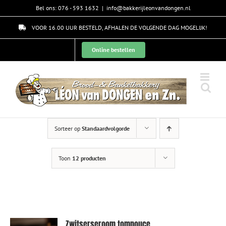
Skip
Bel ons: 076 - 593 1632
|
info@bakkerijleonvandongen.nl
to
content
VOOR 16.00 UUR BESTELD, AFHALEN DE VOLGENDE DAG MOGELIJK!
Online bestellen
Sorteer op
Standaardvolgorde
Toon
12 producten
Zwitserseroom tompouce