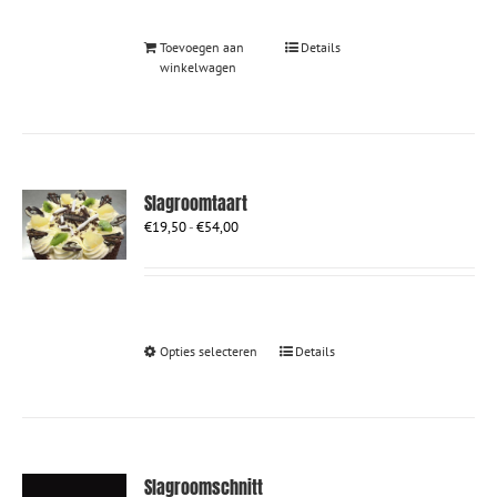
Toevoegen aan
Details
winkelwagen
Slagroomtaart
Prijsklasse:
€
19,50
-
€
54,00
€19,50
tot
€54,00
Dit
Opties selecteren
Details
product
heeft
meerdere
variaties.
Deze
optie
Slagroomschnitt