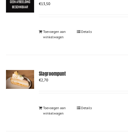
kan
€
13,50
gekozen
worden
op
de
productpagina
Toevoegen aan
Details
winkelwagen
Slagroompunt
€
2,70
Toevoegen aan
Details
winkelwagen