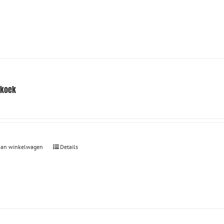
rkoek
aan winkelwagen
Details