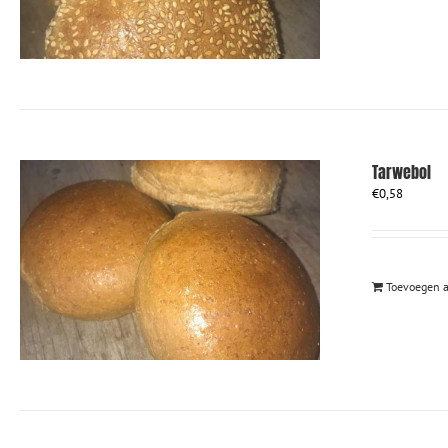
Tarwebol
€
0,58
Toevoegen 