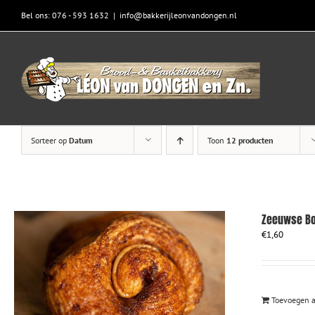
Skip
Bel ons: 076 - 593 1632
|
info@bakkerijleonvandongen.nl
to
content
Sorteer op
Datum
Toon
12 producten
Zeeuwse Bo
€
1,60
Toevoegen 