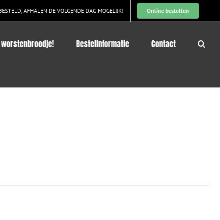
BESTELD, AFHALEN DE VOLGENDE DAG MOGELIJK!
Online bestellen
 worstenbroodje!
Bestelinformatie
Contact