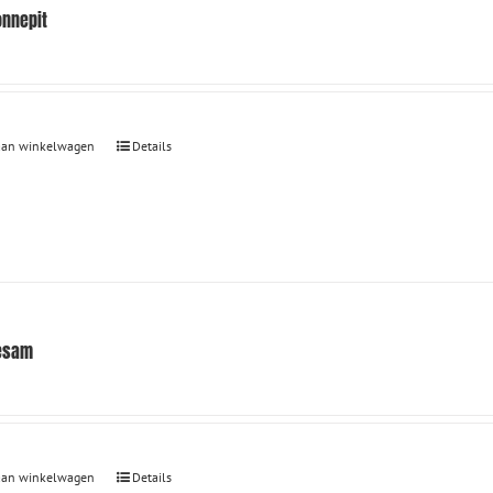
onnepit
aan winkelwagen
Details
esam
aan winkelwagen
Details