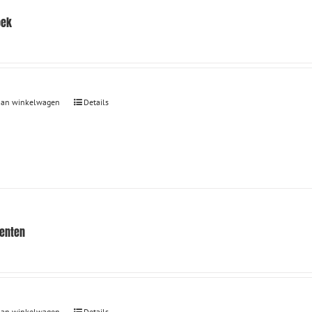
oek
aan winkelwagen
Details
renten
aan winkelwagen
Details