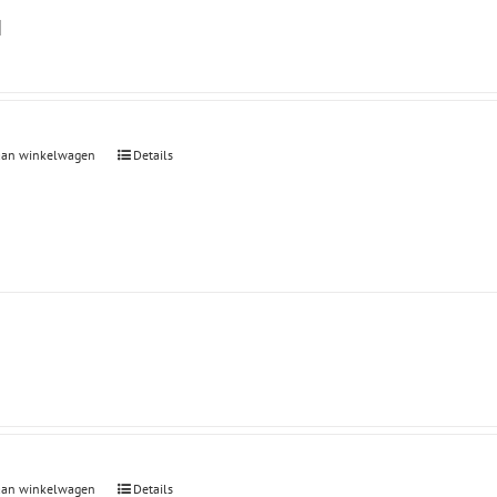
l
aan winkelwagen
Details
aan winkelwagen
Details